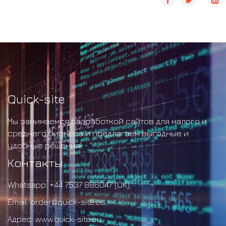
Quick-site
Мы занимаемся разработкой сайтов для малого и
среднего бизнеса и предлагаем выгодные и
удобные решения!
Контакты
Whatsapp:
+44 7537 886047 (UK)
.
Email:
order@quick-site.eu
Адрес:
www.quick-site.eu