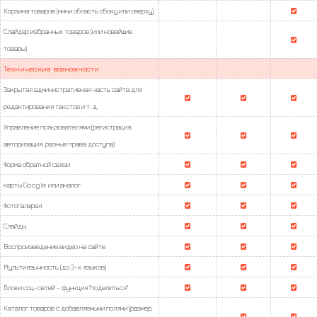
Корзина товаров (мини область сбоку или сверху)
Слайдер избранных товаров (или новейшие
товары)
Технические возможности
Закрытая административная часть сайта для
редактирования текстов и т. д.
Управление пользователями (регистрация,
авторизация, разные права доступа)
Форма обратной связи
карты Google или аналог
Фотогалерея
Слайды
Воспроизведение видео на сайте
Мультиязычность (до 3-х языков)
Блоки соц-сетей - функция "поделиться"
Каталог товаров с добавляемыми полями (размер,