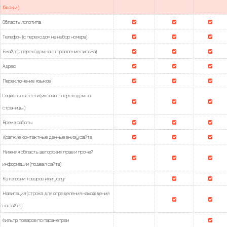
блоки)
Область логотипа
Телефон (с переходом на набор номера)
Емайл (с переходом на отправление письма)
Адрес
Переключение языков
Социальные сети (иконки с переходом на
страницы.)
Время работы
Краткие контактные данные внизу сайта
Нижняя область авторских прав и прочей
информации (подвал сайта)
Категории товаров или услуг
Навигация (строка для определения нахождения
на сайте)
Фильтр товаров по параметрам