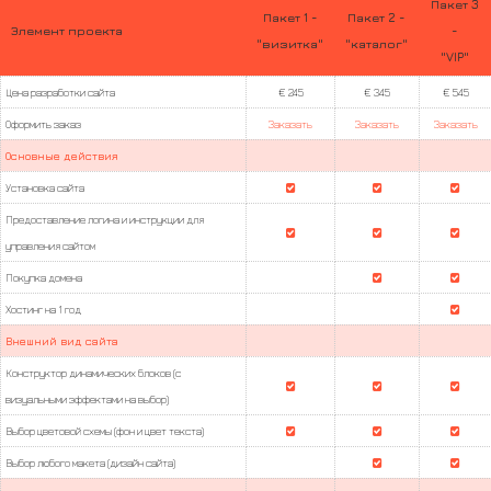
Пакет 3
Пакет 1 -
Пакет 2 -
Элемент проекта
-
"визитка"
"каталог"
"VIP"
Цена разработки сайта
€ 245
€ 345
€ 545
Оформить заказ
Заказать
Заказать
Заказать
Основные действия
Установка сайта
Предоставление логина и инструкции для
управления сайтом
Покупка домена
Хостинг на 1 год
Внешний вид сайта
Конструктор динамических блоков (с
визуальными эффектами на выбор)
Выбор цветовой схемы (фон и цвет текста)
Выбор любого макета (дизайн сайта)