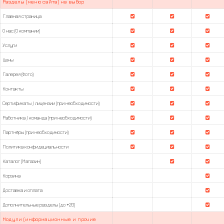
Разделы (меню сайта) на выбор
Главная страница
О нас (О компании)
Услуги
Цены
Галерея (Фото)
Контакты
Сертификаты / лицензии (при необходимости)
Работника / команда (при необходимости)
Партнёры (при необходимости)
Политика конфидециальности
Каталог (Магазин)
Корзина
Доставка и оплата
Дополнительные разделы (до +20)
Модули (информационные и прочие