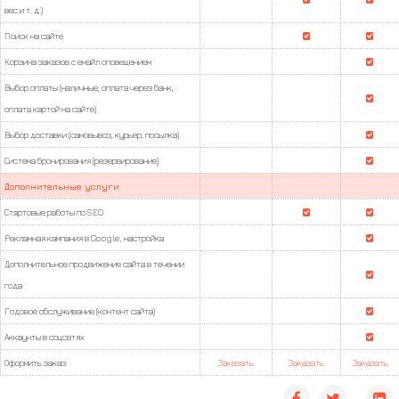
вес и т. д.)
Поиск на сайте
Корзина заказов с емайл оповещением
Выбор оплаты (наличные, оплата через банк,
оплата картой на сайте)
Выбор доставки (самовывоз, курьер, посылка)
Система бронирования (резервирование)
Дополнительные услуги
Стартовые работы по SEO
Рекламная кампания в Google, настройка
Дополнительное продвижение сайта в течении
года
Годовое обслуживание (контент сайта)
Аккаунты в соцсетях
Оформить заказ
Заказать
Заказать
Заказать